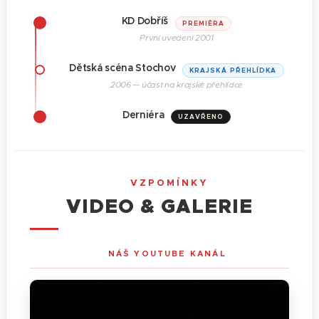
KD Dobříš
PREMIÉRA
První uvedení 2001
Dětská scéna Stochov
KRAJSKÁ PŘEHLÍDKA
2006 — účast na krajské přehlídce
Derniéra
UZAVŘENO
🎬 VZPOMÍNKY
VIDEO & GALERIE
🎬 NÁŠ YOUTUBE KANÁL