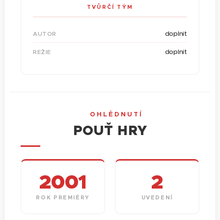
TVŮRČÍ TÝM
doplnit
AUTOR
doplnit
REŽIE
📅 OHLÉDNUTÍ
POUŤ HRY
2001
2
ROK PREMIÉRY
UVEDENÍ