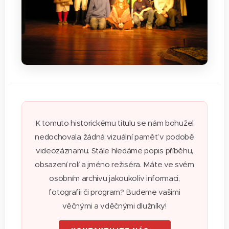
K tomuto historickému titulu se nám bohužel
nedochovala žádná vizuální paměť v podobě
videozáznamu. Stále hledáme popis příběhu,
obsazení rolí a jméno režiséra. Máte ve svém
osobním archivu jakoukoliv informaci,
fotografii či program? Budeme vašimi
věčnými a vděčnými dlužníky!