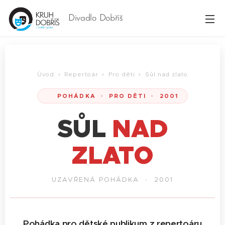
Divadlo Dobříš
Úvod
›
Repertoár
›
Pro děti
› Sůl nad zlato
🎈 POHÁDKA · PRO DĚTI · 2001
SŮL
NAD
ZLATO
UZAVŘENÁ POHÁDKA · 2001
Pohádka pro dětské publikum z repertoáru