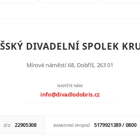
ŠSKÝ DIVADELNÍ SPOLEK
KRU
Mírové náměstí 68, Dobříš, 263 01
NAPIŠTE NÁM
info@divadlodobris.cz
22905308
5179921389 / 0800
IČO
BANKOVNÍ SPOJENÍ