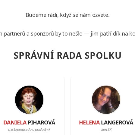
Budeme rádi, když se nám ozvete.
h partnerů a sponzorů by to nešlo — jim patří dík na ko
SPRÁVNÍ RADA SPOLKU
DANIELA
PIHAROVÁ
HELENA
LANGEROVÁ
místopředseda a pokladník
člen SR