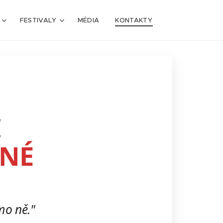
FESTIVALY
MÉDIA
KONTAKTY
I
ENÉ
imo ně."