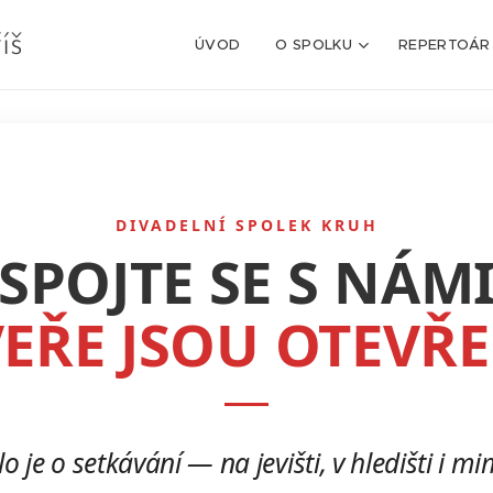
íš
ÚVOD
O SPOLKU
REPERTOÁR
DIVADELNÍ SPOLEK KRUH
SPOJTE SE S NÁM
EŘE JSOU OTEVŘ
o je o setkávání — na jevišti, v hledišti i m