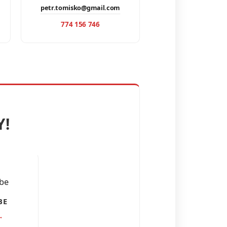
petr.tomisko@gmail.com
774 156 746
Y!
BE
→