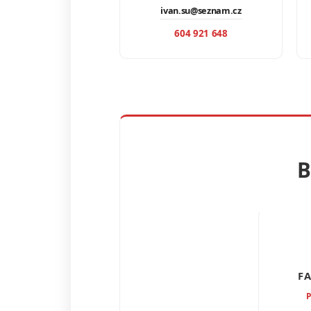
ivan.su@seznam.cz
604 921 648
B
F