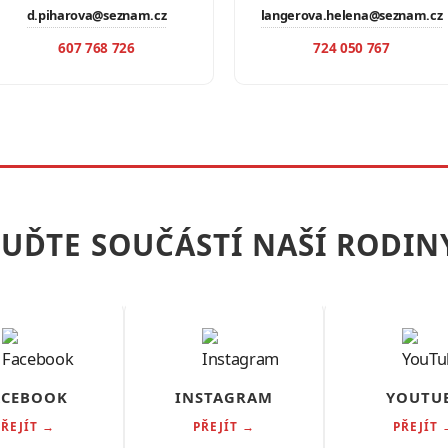
d.piharova@seznam.cz
langerova.helena@seznam.cz
607 768 726
724 050 767
UĎTE SOUČÁSTÍ NAŠÍ RODIN
ACEBOOK
INSTAGRAM
YOUTU
PŘEJÍT →
PŘEJÍT →
PŘEJÍT 